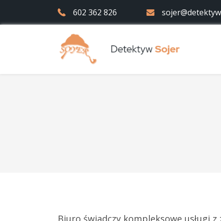
602 362 826
sojer@detektyw.
Biuro świadczy kompleksowe usługi z z