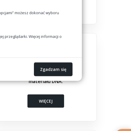
WIĘCEJ
j opcjami” możesz dokonać wyboru
 przeglądarki. Więcej informacji o
Zgadzam się
Ustalanie ojcostwa, pobieranie
materiału DNA.
WIĘCEJ