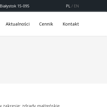
 Białystok 15-095
PL
/
EN
Aktualności
Cennik
Kontakt
w zakresie: zdrady małżeńskie