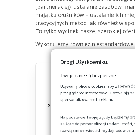
(partnerskiej), ustalanie zasobów fi
majątku dłużników – ustalanie ich mi
tradycyjnych metod jak również w spo
To tylko wycinek naszej szerokiej ofer
Wykonujemy również niestandardowe zl
Drogi Użytkowniku,
Twoje dane są bezpieczne
Używamy plików cookies, aby zapewnić Ci 
przeglądarce internetowej. Pozwalają na
spersonalizowanych reklam.
Poszukiwanie osób zaginionych lub
ukrywających się
Na podstawie Twojej zgody będziemy prz
służące do personalizacji reklam i treśc
rozwiązań serwisu, ich wydajność w cel