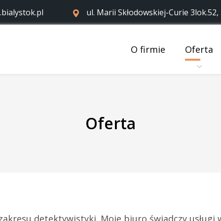
bialystok.pl
ul. Marii Skłodowskiej-Curie 3lok.52,
O firmie
Oferta
Oferta
akresu detektywistyki. Moje biuro świadczy usługi 