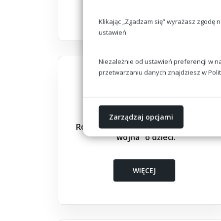
WIĘCEJ
Klikając „Zgadzam się” wyrażasz zgodę 
ustawień.
Niezależnie od ustawień preferencji w n
przetwarzaniu danych znajdziesz w
Poli
Zarządzaj opcjami
Rozwód, spadki, podziały majątków,
"wojna" o dzieci.
WIĘCEJ