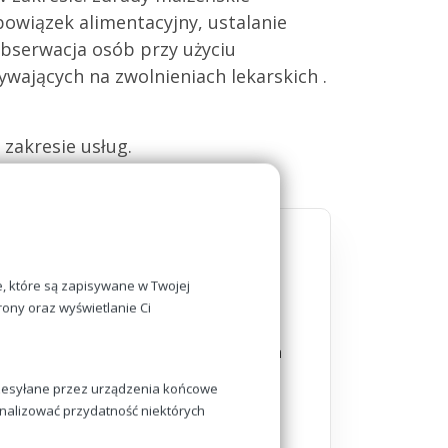
bowiązek alimentacyjny, ustalanie
obserwacja osób przy użyciu
wających na zwolnieniach lekarskich .
zakresie usług.
e, które są zapisywane w Twojej
rony oraz wyświetlanie Ci
Montaż urządzęń rejestrujących
(kamery i rejestratory)
rzesyłane przez urządzenia końcowe
 analizować przydatność niektórych