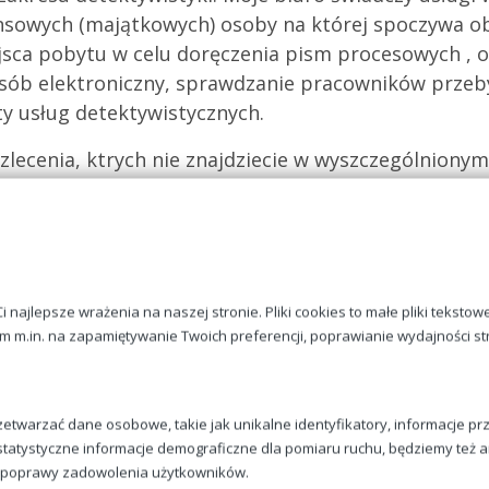
nansowych (majątkowych) osoby na której spoczywa o
ejsca pobytu w celu doręczenia pism procesowych , 
sób elektroniczny, sprawdzanie pracowników przeby
ty usług detektywistycznych.
ecenia, ktrych nie znajdziecie w wyszczególnionym 
najlepsze wrażenia na naszej stronie. Pliki cookies to małe pliki tekstow
m m.in. na zapamiętywanie Twoich preferencji, poprawianie wydajności st
Obserwacja przy użyciu
tradycyjnych metod jak również w
etwarzać dane osobowe, takie jak unikalne identyfikatory, informacje p
sposób elektroniczny
i, statystyczne informacje demograficzne dla pomiaru ruchu, będziemy też
u poprawy zadowolenia użytkowników.