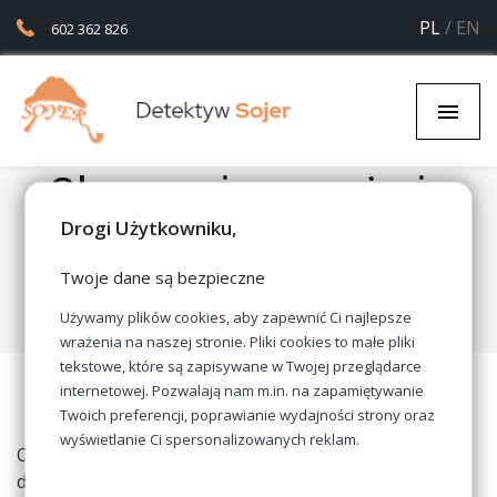
PL
/
EN
602 362 826
Obserwacja przy użyciu
tradycyjnych metod jak
Drogi Użytkowniku,
również w sposób
Twoje dane są bezpieczne
elektroniczny
Używamy plików cookies, aby zapewnić Ci najlepsze
wrażenia na naszej stronie. Pliki cookies to małe pliki
tekstowe, które są zapisywane w Twojej przeglądarce
internetowej. Pozwalają nam m.in. na zapamiętywanie
Twoich preferencji, poprawianie wydajności strony oraz
wyświetlanie Ci spersonalizowanych reklam.
Obserwacja osoby poruszającej się autem polega na
dyskretnej jeździe za nim. Jest to jedyna metoda, która