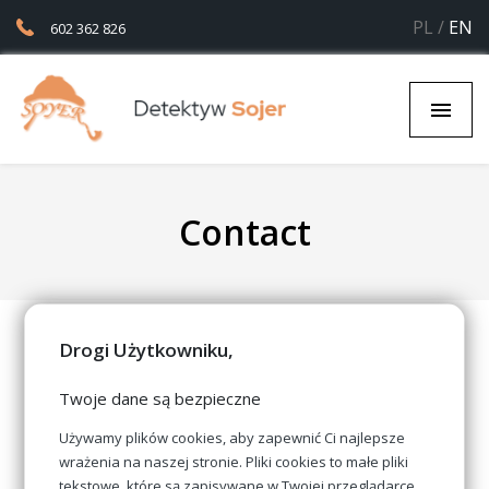
PL
/
EN
602 362 826
Contact
Drogi Użytkowniku,
Contact to Us
Twoje dane są bezpieczne
Używamy plików cookies, aby zapewnić Ci najlepsze
wrażenia na naszej stronie. Pliki cookies to małe pliki
ul. Marii Skłodowskiej-Curie 3 lok. 52
tekstowe, które są zapisywane w Twojej przeglądarce