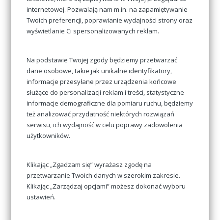
Białystok, 15-095
internetowej. Pozwalają nam m.in. na zapamiętywanie
Twoich preferencji, poprawianie wydajności strony oraz
+48 606 362 826
wyświetlanie Ci spersonalizowanych reklam.
sojer@detektyw.bialystok.pl
Na podstawie Twojej zgody będziemy przetwarzać
dane osobowe, takie jak unikalne identyfikatory,
Pn-Pt: 8:00-16:00
informacje przesyłane przez urządzenia końcowe
Sb: 9:00-14:00
służące do personalizacji reklam i treści, statystyczne
Nd: Nieczynne
informacje demograficzne dla pomiaru ruchu, będziemy
też analizować przydatność niektórych rozwiązań
serwisu, ich wydajność w celu poprawy zadowolenia
użytkowników.
Klikając „Zgadzam się” wyrażasz zgodę na
przetwarzanie Twoich danych w szerokim zakresie.
Where are we
Klikając „Zarządzaj opcjami” możesz dokonać wyboru
ustawień.